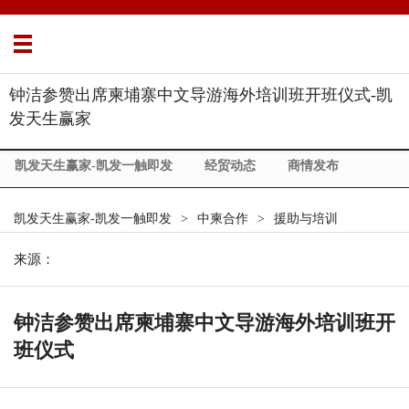
钟洁参赞出席柬埔寨中文导游海外培训班开班仪式-凯
发天生赢家
凯发天生赢家-凯发一触即发
经贸动态
商情发布
展会信息
柬埔寨简介
政策法规
中柬合作
凯发天生赢家-凯发一触即发
>
中柬合作
>
援助与培训
市场调研
一带一路
commercial news
about us
来源：
钟洁参赞出席柬埔寨中文导游海外培训班开
班仪式