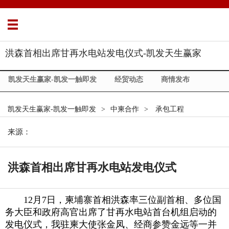
洪森首相出席甘再水电站发电仪式-凯发天生赢家
凯发天生赢家-凯发一触即发
经贸动态
商情发布
展会信息
柬埔寨简介
政策法规
中柬合作
凯发天生赢家-凯发一触即发
>
中柬合作
>
承包工程
市场调研
一带一路
commercial news
about us
来源：
洪森首相出席甘再水电站发电仪式
12月7日，柬埔寨首相洪森率三位副首相、多位国
务大臣和政府高官出席了甘再水电站首台机组启动的
发电仪式，我驻柬大使张金凤、经商参赞金远等一并