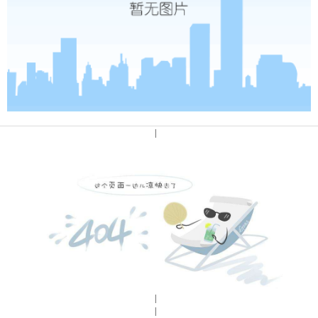
|
|
|