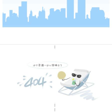
|
|
|