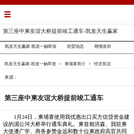
第三座中柬友谊大桥提前竣工通车-凯发天生赢家
凯发天生赢家-凯发一触即发
经贸动态
商情发布
展会信息
柬埔寨简介
政策法规
中柬合作
凯发天生赢家-凯发一触即发
>
柬埔寨简介
>
经济简况
市场调研
一带一路
commercial news
about us
来源：
第三座中柬友谊大桥提前竣工通车
1月24日，柬埔寨使用我优惠出口买方信贷资金建
设的湄公河大桥举行通车典礼。柬首相洪森、我驻柬
大使潘广学、商务参赞金远和数十位柬政府高官共同